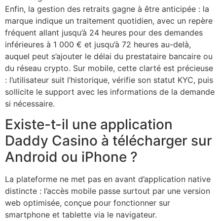
Enfin, la gestion des retraits gagne à être anticipée : la
marque indique un traitement quotidien, avec un repère
fréquent allant jusqu’à 24 heures pour des demandes
inférieures à 1 000 € et jusqu’à 72 heures au-delà,
auquel peut s’ajouter le délai du prestataire bancaire ou
du réseau crypto. Sur mobile, cette clarté est précieuse
: l’utilisateur suit l’historique, vérifie son statut KYC, puis
sollicite le support avec les informations de la demande
si nécessaire.
Existe-t-il une application
Daddy Casino à télécharger sur
Android ou iPhone ?
La plateforme ne met pas en avant d’application native
distincte : l’accès mobile passe surtout par une version
web optimisée, conçue pour fonctionner sur
smartphone et tablette via le navigateur.