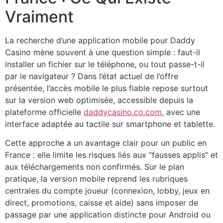
Vraiment
La recherche d’une application mobile pour Daddy
Casino mène souvent à une question simple : faut-il
installer un fichier sur le téléphone, ou tout passe-t-il
par le navigateur ? Dans l’état actuel de l’offre
présentée, l’accès mobile le plus fiable repose surtout
sur la version web optimisée, accessible depuis la
plateforme officielle
daddycasino.co.com
, avec une
interface adaptée au tactile sur smartphone et tablette.
Cette approche a un avantage clair pour un public en
France : elle limite les risques liés aux “fausses applis” et
aux téléchargements non confirmés. Sur le plan
pratique, la version mobile reprend les rubriques
centrales du compte joueur (connexion, lobby, jeux en
direct, promotions, caisse et aide) sans imposer de
passage par une application distincte pour Android ou