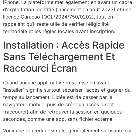
iPhone. La plateforme met également en avant un cadre
d’exploitation identifié (lancement en août 2023) et une
licence Curaçao (OGL/2024/750/0202), tout en
rappelant qu’il reste utile de vérifier l’éligibilité
territoriale et les règles locales avant inscription.
Installation : Accès Rapide
Sans Téléchargement Et
Raccourci Écran
Quand aucune appli native n’est mise en avant,
“installer” signifie surtout sécuriser l’accès et gagner du
temps au lancement. L’idée est de passer par le
navigateur mobile, puis de créer un accès direct
(raccourci) afin de retrouver la session en quelques
secondes, comme une app, sans fichier externe.
Voici une procédure simple, généralement suffisante sur