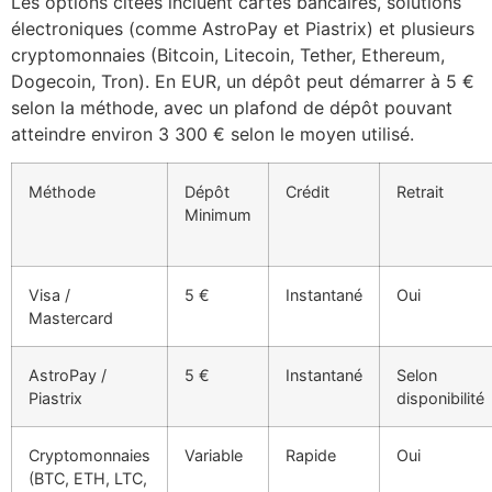
Les options citées incluent cartes bancaires, solutions
électroniques (comme AstroPay et Piastrix) et plusieurs
cryptomonnaies (Bitcoin, Litecoin, Tether, Ethereum,
Dogecoin, Tron). En EUR, un dépôt peut démarrer à 5 €
selon la méthode, avec un plafond de dépôt pouvant
atteindre environ 3 300 € selon le moyen utilisé.
Méthode
Dépôt
Crédit
Retrait
Minimum
Visa /
5 €
Instantané
Oui
Mastercard
AstroPay /
5 €
Instantané
Selon
Piastrix
disponibilité
Cryptomonnaies
Variable
Rapide
Oui
(BTC, ETH, LTC,