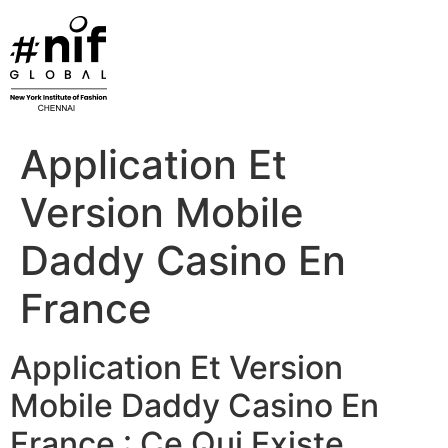
Skip
to
content
Application Et
Version Mobile
Daddy Casino En
France
Application Et Version
Mobile Daddy Casino En
France : Ce Qui Existe